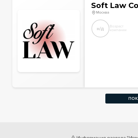
Soft Law C
Москва
Возраст
н/д
компании
ПОК
Информация раздела "Игро