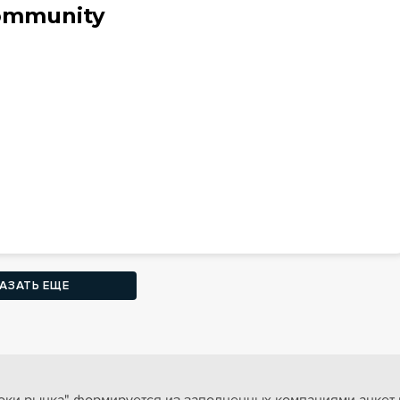
ommunity
АЗАТЬ ЕЩЕ
ки рынка" формируется из заполненных компаниями анкет и