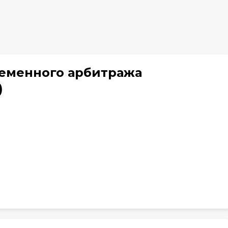
ременного арбитража
)