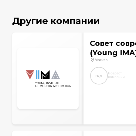
Другие компании
Совет сов
(Young IMA
Москва
Возраст
н/д
компании