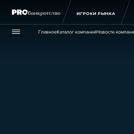
ИГРОКИ РЫНКА
Везде
Главное
Каталог компаний
Новости компан
Публикации
Новости
Статьи
Эксперт PRO
Интервью
Крупн
Мероприятия
Обучения
Онлайн-обучения
К
Игроки рынка
Компании
Персоны
Кейсы
Услуги
Услуги