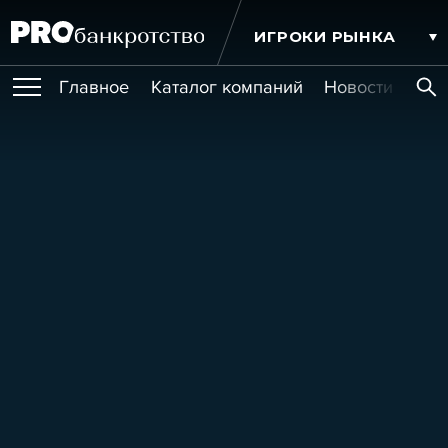
ИГРОКИ РЫНКА
Главное
Каталог компаний
Новости комп
ПУБЛИКАЦИИ
Публикации
МЕРОПРИЯТИЯ
Новости
Статьи
Эксперт PRO
Интервью
Крупные банкротства
Сюжеты
ОБУЧЕНИЯ
Мероприятия
Обучения
Онлайн-обучения
Книги
УСЛУГИ
Игроки рынка
Компании
Персоны
Кейсы
СЕРВИСЫ
Услуги
Услуги
РЕЙТИНГИ