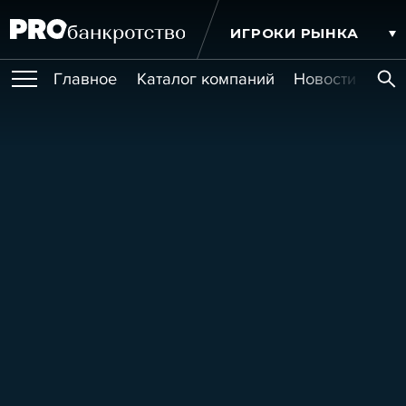
ИГРОКИ РЫНКА
Главное
Каталог компаний
Новости комп
ПУБЛИКАЦИИ
Публикации
МЕРОПРИЯТИЯ
Новости
Статьи
Эксперт PRO
Интервью
Крупные банкротства
Сюжеты
ОБУЧЕНИЯ
Мероприятия
Обучения
Онлайн-обучения
Книги
УСЛУГИ
Игроки рынка
Компании
Персоны
Кейсы
СЕРВИСЫ
Услуги
Услуги
РЕЙТИНГИ