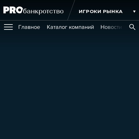
ИГРОКИ РЫНКА
Главное
Каталог компаний
Новости комп
ПУБЛИКАЦИИ
Публикации
МЕРОПРИЯТИЯ
Новости
Статьи
Эксперт PRO
Интервью
Крупные банкротства
Сюжеты
ОБУЧЕНИЯ
Мероприятия
Обучения
Онлайн-обучения
Книги
УСЛУГИ
Игроки рынка
Компании
Персоны
Кейсы
СЕРВИСЫ
Услуги
Услуги
РЕЙТИНГИ