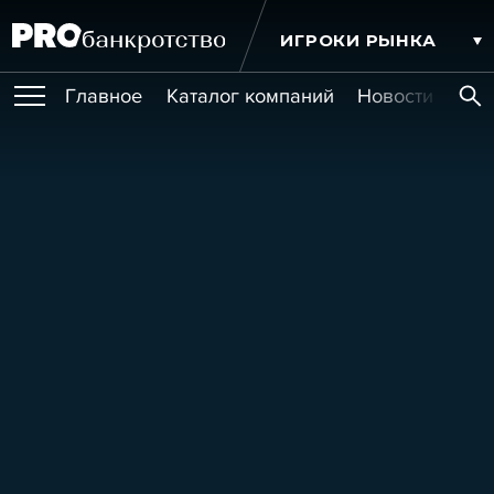
ИГРОКИ РЫНКА
Главное
Каталог компаний
Новости комп
ПУБЛИКАЦИИ
Публикации
МЕРОПРИЯТИЯ
Новости
Статьи
Эксперт PRO
Интервью
Крупные банкротства
Сюжеты
ОБУЧЕНИЯ
Мероприятия
Обучения
Онлайн-обучения
Книги
УСЛУГИ
Игроки рынка
Компании
Персоны
Кейсы
СЕРВИСЫ
Услуги
Услуги
РЕЙТИНГИ