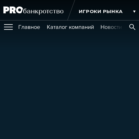
ИГРОКИ РЫНКА
Главное
Каталог компаний
Новости комп
ПУБЛИКАЦИИ
Публикации
МЕРОПРИЯТИЯ
Новости
Статьи
Эксперт PRO
Интервью
Крупные банкротства
Сюжеты
ОБУЧЕНИЯ
Мероприятия
Обучения
Онлайн-обучения
Книги
УСЛУГИ
Игроки рынка
Компании
Персоны
Кейсы
СЕРВИСЫ
Услуги
Услуги
РЕЙТИНГИ