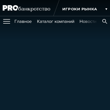
ИГРОКИ РЫНКА
Главное
Каталог компаний
Новости комп
ПУБЛИКАЦИИ
Публикации
МЕРОПРИЯТИЯ
Новости
Статьи
Эксперт PRO
Интервью
Крупные банкротства
Сюжеты
ОБУЧЕНИЯ
Мероприятия
Обучения
Онлайн-обучения
Книги
УСЛУГИ
Игроки рынка
Компании
Персоны
Кейсы
СЕРВИСЫ
Услуги
Услуги
РЕЙТИНГИ