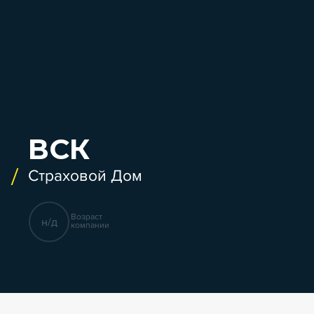
ВСК
Страховой Дом
Возраст
н/д
компании