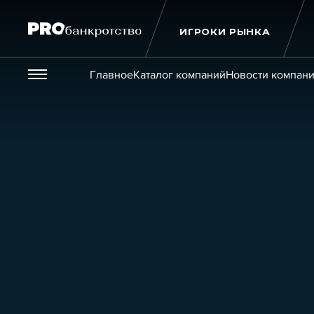
ИГРОКИ РЫНКА
Везде
Главное
Каталог компаний
Новости компан
Публикации
Новости
Статьи
Эксперт PRO
Интервью
Крупн
Мероприятия
Обучения
Онлайн-обучения
К
Игроки рынка
Компании
Персоны
Кейсы
Услуги
Услуги