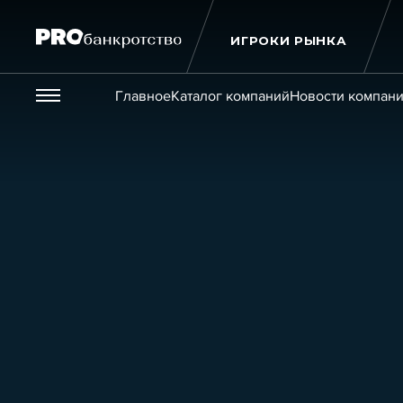
ИГРОКИ РЫНКА
Везде
Главное
Каталог компаний
Новости компан
Публикации
Новости
Статьи
Эксперт PRO
Интервью
Крупн
Мероприятия
Обучения
Онлайн-обучения
К
Игроки рынка
Компании
Персоны
Кейсы
Услуги
Услуги