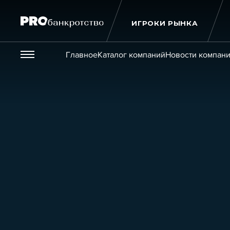
ИГРОКИ РЫНКА
Везде
Главное
Каталог компаний
Новости компан
Публикации
Новости
Статьи
Эксперт PRO
Интервью
Крупн
Мероприятия
Обучения
Онлайн-обучения
К
Игроки рынка
Компании
Персоны
Кейсы
Услуги
Услуги