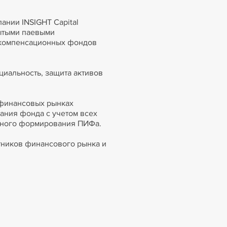
нии INSIGHT Capital
рытыми паевыми
 компенсационных фондов
альность, защита активов
 финансовых рынках
дания фонда с учетом всех
олного формирования ПИФа.
тников финансового рынка и