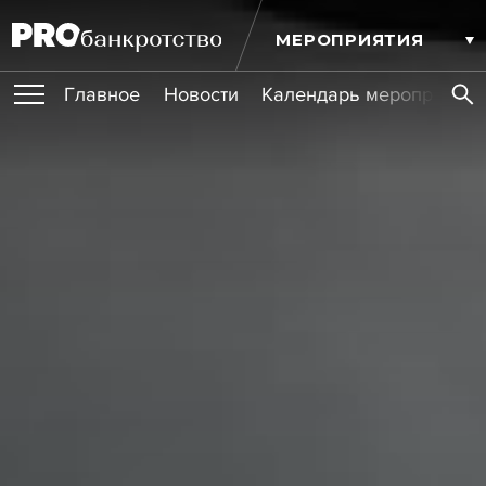
МЕРОПРИЯТИЯ
Главное
Новости
Календарь мероприятий
ПУБЛИКАЦИИ
Публикации
ОБУЧЕНИЯ
Новости
Статьи
Эксперт PRO
Интервью
Крупные банкротства
Сюжеты
ИГРОКИ РЫНКА
Мероприятия
Обучения
Онлайн-обучения
Книги
УСЛУГИ
Игроки рынка
Компании
Персоны
Кейсы
СЕРВИСЫ
Услуги
Услуги
РЕЙТИНГИ