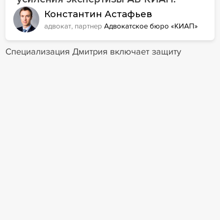
Константин Астафьев
адвокат, партнер
Адвокатское бюро «КИАП»
Специализация Дмитрия включает защиту
интересов топ-менеджмента и бизнеса по
уголовно-правовым вопросам, правовое
сопровождение доверителей в случае
объявления в международный розыск по линии
Интерпола, защиту прав человека, а также
доверительное управление бизнес-активами
доверителей.
Благодарен партнерам АБ КИАП за
возможность объединить наши
команды, что даст нам не только
новые возможности для роста, но и