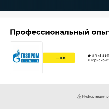
Профессиональный опы
Компания «Газ
... — н.в.
старший юрисконс
Информация ра