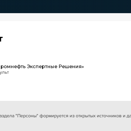
т
промнефть Экспертные Решения»
ульт
здела "Персоны" формируется из открытых источников и д