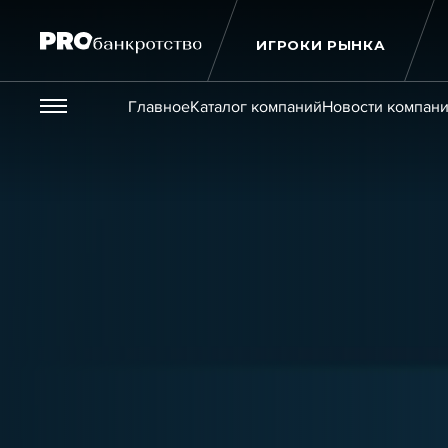
ИГРОКИ РЫНКА
Везде
Главное
Каталог компаний
Новости компан
Публикации
Новости
Статьи
Эксперт PRO
Интервью
Крупн
Мероприятия
Обучения
Онлайн-обучения
К
Игроки рынка
Компании
Персоны
Кейсы
Услуги
Услуги