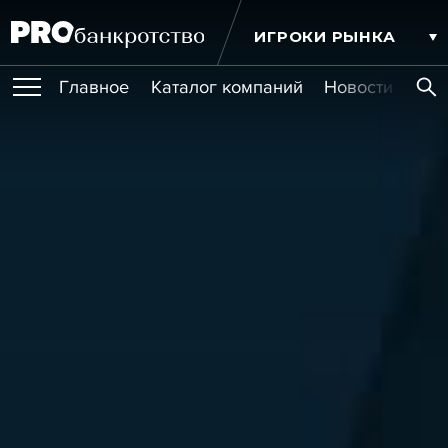
ИГРОКИ РЫНКА
Главное
Каталог компаний
Новости комп
ПУБЛИКАЦИИ
Публикации
МЕРОПРИЯТИЯ
Новости
Статьи
Эксперт PRO
Интервью
Крупные банкротства
Сюжеты
ОБУЧЕНИЯ
Мероприятия
Обучения
Онлайн-обучения
Книги
УСЛУГИ
Игроки рынка
Компании
Персоны
Кейсы
СЕРВИСЫ
Услуги
Услуги
РЕЙТИНГИ