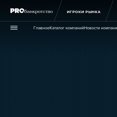
ИГРОКИ РЫНКА
Везде
Главное
Каталог компаний
Новости компан
Публикации
Новости
Статьи
Эксперт PRO
Интервью
Крупн
Мероприятия
Обучения
Онлайн-обучения
К
Игроки рынка
Компании
Персоны
Кейсы
Услуги
Услуги