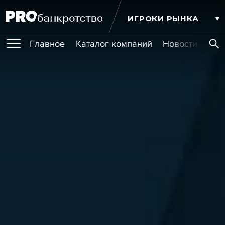
ИГРОКИ РЫНКА
Главное
Каталог компаний
Новости комп
ПУБЛИКАЦИИ
Публикации
МЕРОПРИЯТИЯ
Новости
Статьи
Эксперт PRO
Интервью
Крупные банкротства
Сюжеты
ОБУЧЕНИЯ
Мероприятия
Обучения
Онлайн-обучения
Книги
УСЛУГИ
Игроки рынка
Компании
Персоны
Кейсы
СЕРВИСЫ
Услуги
Услуги
РЕЙТИНГИ