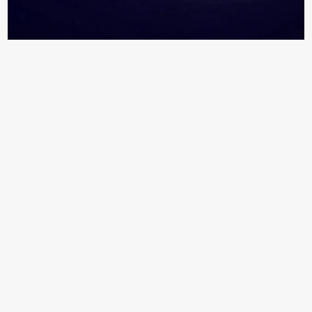
18+ Реклама
Информация раздела "Персоны" формируется
из открытых источников и данных от компаний
Обратитесь ко мне, если
вы хотите:
задать вопрос,
сообщить о неточности,
внести изменения в профиль вашей