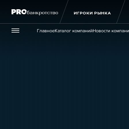
ИГРОКИ РЫНКА
Везде
Главное
Каталог компаний
Новости компан
Публикации
Новости
Статьи
Эксперт PRO
Интервью
Крупн
Мероприятия
Обучения
Онлайн-обучения
К
Игроки рынка
Компании
Персоны
Кейсы
Услуги
Услуги