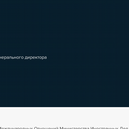
енерального директора
) Международных Отношений Министерства Иностранных Дел