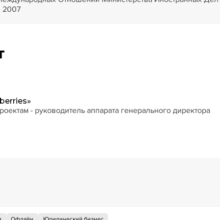
, 2007
т
erries»
роектам - руководитель аппарата генерального директора
я
Офлайн
Юридический бизнес