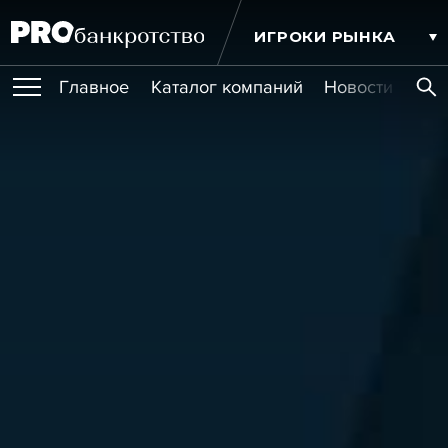
ИГРОКИ РЫНКА
Главное
Каталог компаний
Новости комп
ПУБЛИКАЦИИ
Публикации
МЕРОПРИЯТИЯ
Новости
Статьи
Эксперт PRO
Интервью
Крупные банкротства
Сюжеты
ОБУЧЕНИЯ
Мероприятия
Обучения
Онлайн-обучения
Книги
УСЛУГИ
Игроки рынка
Компании
Персоны
Кейсы
СЕРВИСЫ
Услуги
Услуги
РЕЙТИНГИ