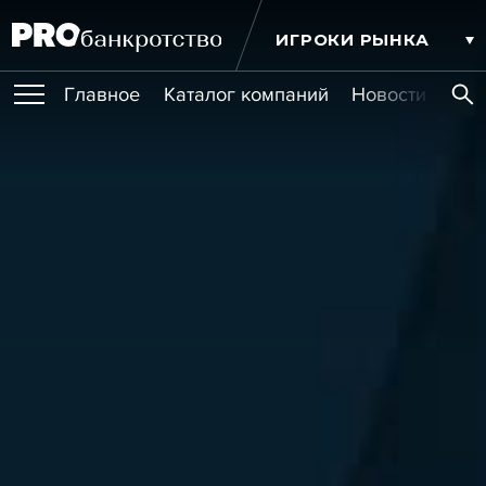
ИГРОКИ РЫНКА
Главное
Каталог компаний
Новости комп
ПУБЛИКАЦИИ
Публикации
МЕРОПРИЯТИЯ
Новости
Статьи
Эксперт PRO
Интервью
Крупные банкротства
Сюжеты
ОБУЧЕНИЯ
Мероприятия
Обучения
Онлайн-обучения
Книги
УСЛУГИ
Игроки рынка
Компании
Персоны
Кейсы
СЕРВИСЫ
Услуги
Услуги
РЕЙТИНГИ