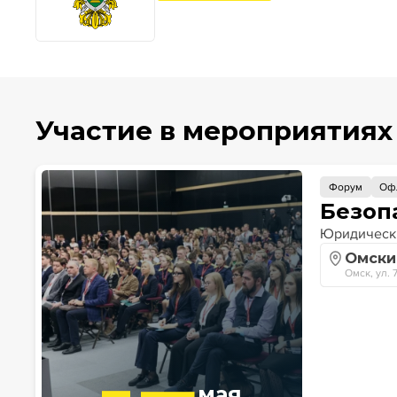
Участие в мероприятиях
Форум
Оф
Безоп
Юридическ
Омски
Омск, ул. 
мая