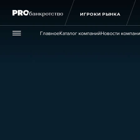
ИГРОКИ РЫНКА
Везде
Главное
Каталог компаний
Новости компан
Публикации
Новости
Статьи
Эксперт PRO
Интервью
Крупн
Мероприятия
Обучения
Онлайн-обучения
К
Игроки рынка
Компании
Персоны
Кейсы
Услуги
Услуги