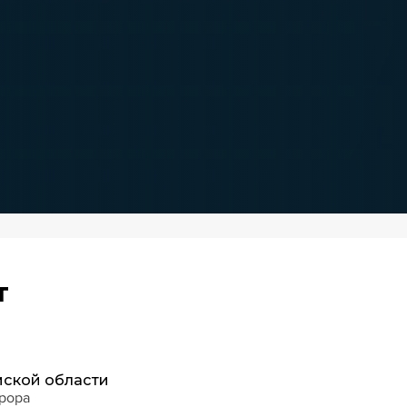
т
мской области
урора