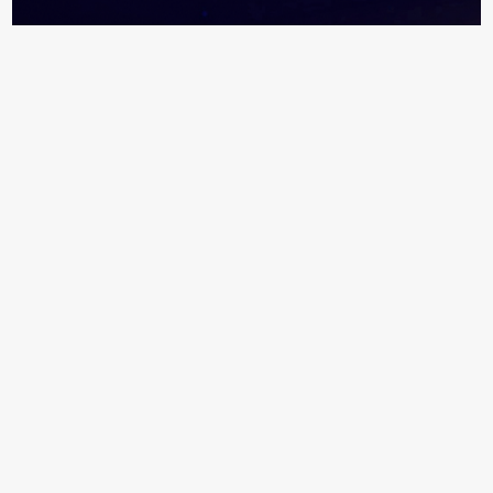
18+ Реклама
Информация раздела "Персоны" формируется
из открытых источников и данных от компаний
Обратитесь ко мне, если
вы хотите:
задать вопрос,
сообщить о неточности,
внести изменения в профиль вашей
компании, кейсы или услуги,
стать нашим партнером,