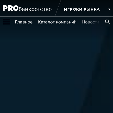
ИГРОКИ РЫНКА
Главное
Каталог компаний
Новости комп
ПУБЛИКАЦИИ
Публикации
МЕРОПРИЯТИЯ
Новости
Статьи
Эксперт PRO
Интервью
Крупные банкротства
Сюжеты
ОБУЧЕНИЯ
Мероприятия
Обучения
Онлайн-обучения
Книги
УСЛУГИ
Игроки рынка
Компании
Персоны
Кейсы
СЕРВИСЫ
Услуги
Услуги
РЕЙТИНГИ