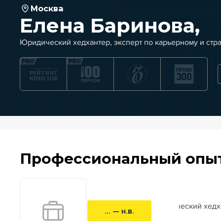
Москва
Елена Баринова,
Юридический хедхантер, эксперт по карьерному и стр
Профессиональный опы
юридический хедха
... — н.в.
коуч