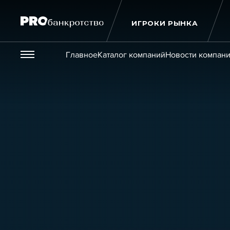
ИГРОКИ РЫНКА
Везде
Главное
Каталог компаний
Новости компан
Публикации
Новости
Статьи
Эксперт PRO
Интервью
Крупн
Мероприятия
Обучения
Онлайн-обучения
К
Игроки рынка
Компании
Персоны
Кейсы
Услуги
Услуги