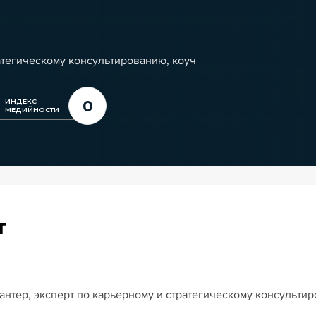
атегическому консультированию, коуч
0
ИНДЕКС
МЕДИЙНОСТИ
т
нтер, эксперт по карьерному и стратегическому консульти