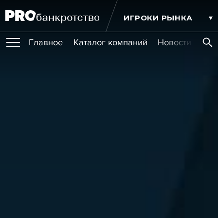
ИГРОКИ РЫНКА
Главное
Каталог компаний
Новости комп
ПУБЛИКАЦИИ
Публикации
МЕРОПРИЯТИЯ
Новости
Статьи
Эксперт PRO
Интервью
Крупные банкротства
Сюжеты
ОБУЧЕНИЯ
Мероприятия
Обучения
Онлайн-обучения
Книги
УСЛУГИ
Игроки рынка
Компании
Персоны
Кейсы
СЕРВИСЫ
Услуги
Услуги
РЕЙТИНГИ