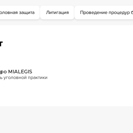
оловная защита
Литигация
Проведение процедур б
т
ро MIALEGIS
ль уголовной практики