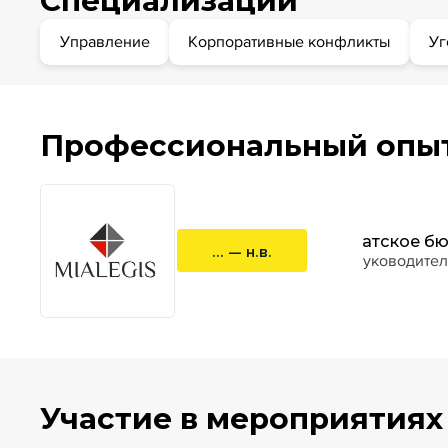
Специализации
Управление
Корпоративные конфликты
Уг
Профессиональный опы
Адвокатское бю
... — н.в.
к.ю.н.,руководите
Участие в мероприятиях