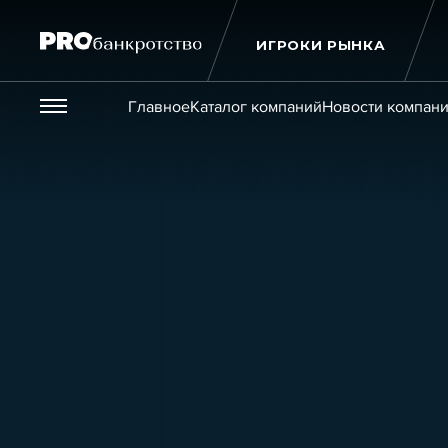
ИГРОКИ РЫНКА
Везде
Главное
Каталог компаний
Новости компан
Публикации
Новости
Статьи
Эксперт PRO
Интервью
Крупн
Мероприятия
Обучения
Онлайн-обучения
К
Игроки рынка
Компании
Персоны
Кейсы
Услуги
Услуги