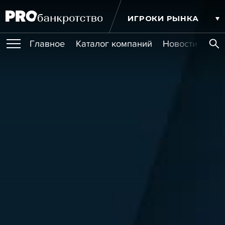
ИГРОКИ РЫНКА
Главное
Каталог компаний
Новости комп
ПУБЛИКАЦИИ
Публикации
МЕРОПРИЯТИЯ
Новости
Статьи
Эксперт PRO
Интервью
Крупные банкротства
Сюжеты
ОБУЧЕНИЯ
Мероприятия
Обучения
Онлайн-обучения
Книги
УСЛУГИ
Игроки рынка
Компании
Персоны
Кейсы
СЕРВИСЫ
Услуги
Услуги
РЕЙТИНГИ