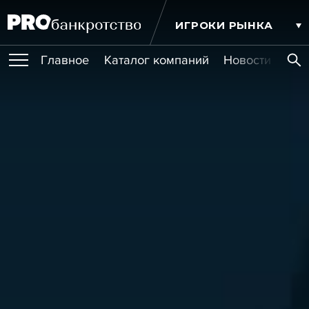
ИГРОКИ РЫНКА
Главное
Каталог компаний
Новости комп
ПУБЛИКАЦИИ
Публикации
МЕРОПРИЯТИЯ
Новости
Статьи
Эксперт PRO
Интервью
Крупные банкротства
Сюжеты
ОБУЧЕНИЯ
Мероприятия
Обучения
Онлайн-обучения
Книги
УСЛУГИ
Игроки рынка
Компании
Персоны
Кейсы
СЕРВИСЫ
Услуги
Услуги
РЕЙТИНГИ