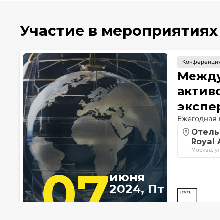
Участие в мероприятиях
Конференци
Между
актив
экспе
Ежегодная 
Отель 
Royal 
Москва, ул
07
июня
2024, Пт