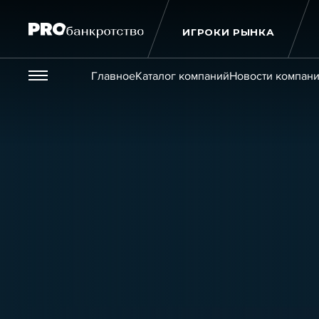
ИГРОКИ РЫНКА
Везде
Главное
Каталог компаний
Новости компан
Публикации
Новости
Статьи
Эксперт PRO
Интервью
Крупн
Мероприятия
Обучения
Онлайн-обучения
К
Игроки рынка
Компании
Персоны
Кейсы
Услуги
Услуги