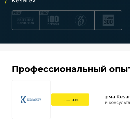
Kesarev
Профессиональный опы
GR-фирма Kesar
... — н.в.
старший консульта