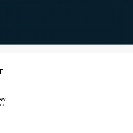
т
ev
нт