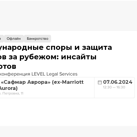
я
Офлайн
Банкротство
народные споры и защита
ов за рубежом: инсайты
ртов
конференция LEVEL Legal Services
«Сафмар Аврора» (ex-Marriott
07.06.2024
Aurora)
12:30 — 16:30
. Петровка, 11