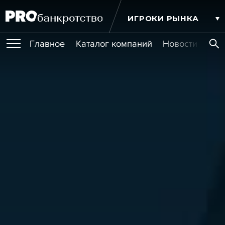
ИГРОКИ РЫНКА
Главное
Каталог компаний
Новости комп
ПУБЛИКАЦИИ
Публикации
МЕРОПРИЯТИЯ
Новости
Статьи
Эксперт PRO
Интервью
Крупные банкротства
Сюжеты
ОБУЧЕНИЯ
Мероприятия
Обучения
Онлайн-обучения
Книги
УСЛУГИ
Игроки рынка
Компании
Персоны
Кейсы
СЕРВИСЫ
Услуги
Услуги
РЕЙТИНГИ