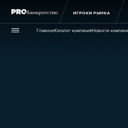
ИГРОКИ РЫНКА
Везде
Главное
Каталог компаний
Новости компан
Публикации
Новости
Статьи
Эксперт PRO
Интервью
Крупн
Мероприятия
Обучения
Онлайн-обучения
К
Игроки рынка
Компании
Персоны
Кейсы
Услуги
Услуги