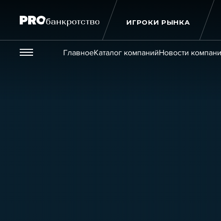
ИГРОКИ РЫНКА
Везде
Главное
Каталог компаний
Новости компан
Публикации
Новости
Статьи
Эксперт PRO
Интервью
Крупн
Мероприятия
Обучения
Онлайн-обучения
К
Игроки рынка
Компании
Персоны
Кейсы
Услуги
Услуги