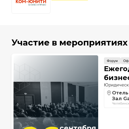
Участие в мероприятиях
Форум
Оф
Ежего
бизне
Юридически
Отель 
Зал G
Челябинск,
сентября