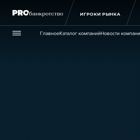
ИГРОКИ РЫНКА
Везде
Главное
Каталог компаний
Новости компан
Публикации
Новости
Статьи
Эксперт PRO
Интервью
Крупн
Мероприятия
Обучения
Онлайн-обучения
К
Игроки рынка
Компании
Персоны
Кейсы
Услуги
Услуги