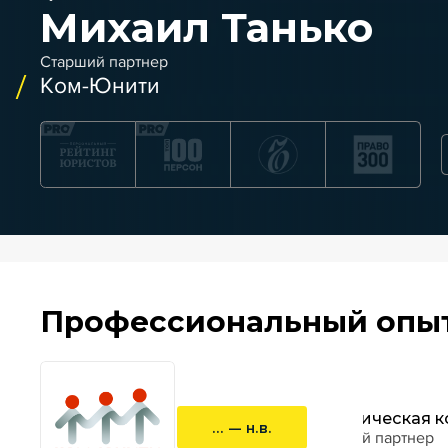
Михаил Танько
Старший партнер
Ком-Юнити
Профессиональный опы
Юридическая к
... — н.в.
старший партнер