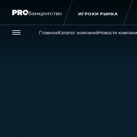
ИГРОКИ РЫНКА
Везде
Главное
Каталог компаний
Новости компан
Публикации
Новости
Статьи
Эксперт PRO
Интервью
Крупн
Мероприятия
Обучения
Онлайн-обучения
К
Игроки рынка
Компании
Персоны
Кейсы
Услуги
Услуги