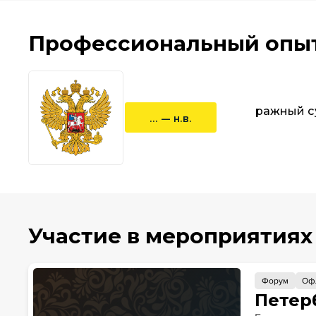
Профессиональный опы
Арбитражный су
... — н.в.
судья
Участие в мероприятиях
Форум
Оф
Петер