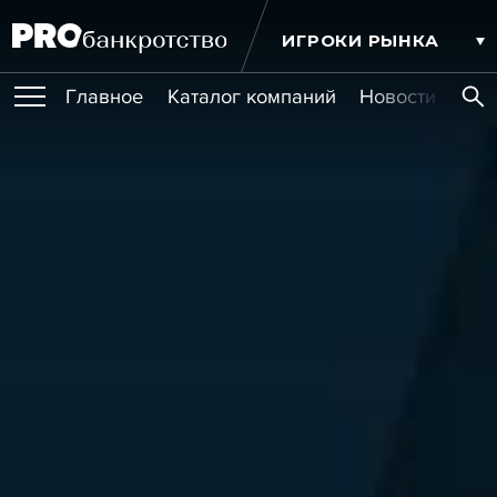
ИГРОКИ РЫНКА
Главное
Каталог компаний
Новости комп
ПУБЛИКАЦИИ
Публикации
МЕРОПРИЯТИЯ
Новости
Статьи
Эксперт PRO
Интервью
Крупные банкротства
Сюжеты
ОБУЧЕНИЯ
Мероприятия
Обучения
Онлайн-обучения
Книги
УСЛУГИ
Игроки рынка
Компании
Персоны
Кейсы
СЕРВИСЫ
Услуги
Услуги
РЕЙТИНГИ