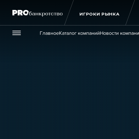
ИГРОКИ РЫНКА
Везде
Главное
Каталог компаний
Новости компан
Публикации
Новости
Статьи
Эксперт PRO
Интервью
Крупн
Мероприятия
Обучения
Онлайн-обучения
К
Игроки рынка
Компании
Персоны
Кейсы
Услуги
Услуги