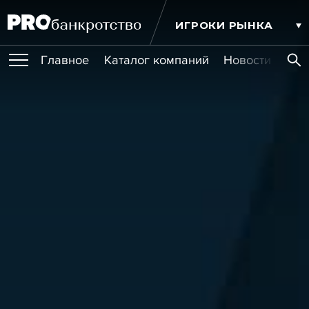
ИГРОКИ РЫНКА
Главное
Каталог компаний
Новости комп
ПУБЛИКАЦИИ
Публикации
МЕРОПРИЯТИЯ
Новости
Статьи
Эксперт PRO
Интервью
Крупные банкротства
Сюжеты
ОБУЧЕНИЯ
Мероприятия
Обучения
Онлайн-обучения
Книги
УСЛУГИ
Игроки рынка
Компании
Персоны
Кейсы
СЕРВИСЫ
Услуги
Услуги
РЕЙТИНГИ