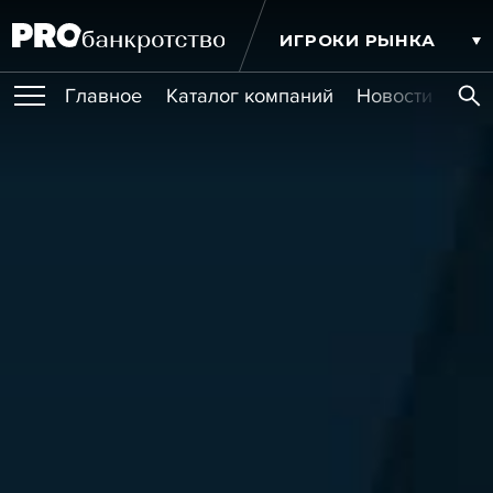
ИГРОКИ РЫНКА
Главное
Каталог компаний
Новости комп
ПУБЛИКАЦИИ
Публикации
МЕРОПРИЯТИЯ
Новости
Статьи
Эксперт PRO
Интервью
Крупные банкротства
Сюжеты
ОБУЧЕНИЯ
Мероприятия
Обучения
Онлайн-обучения
Книги
УСЛУГИ
Игроки рынка
Компании
Персоны
Кейсы
СЕРВИСЫ
Услуги
Услуги
РЕЙТИНГИ