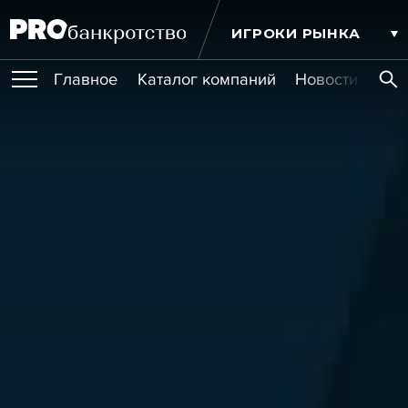
ИГРОКИ РЫНКА
Главное
Каталог компаний
Новости комп
ПУБЛИКАЦИИ
Публикации
МЕРОПРИЯТИЯ
Новости
Статьи
Эксперт PRO
Интервью
Крупные банкротства
Сюжеты
ОБУЧЕНИЯ
Мероприятия
Обучения
Онлайн-обучения
Книги
УСЛУГИ
Игроки рынка
Компании
Персоны
Кейсы
СЕРВИСЫ
Услуги
Услуги
РЕЙТИНГИ