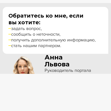
Обратитесь ко мне, если
вы хотите:
задать вопрос,
сообщить о неточности,
получить дополнительную информацию,
стать нашим партнером.
Анна
Львова
Руководитель портала
PROбанкротство,
Главный редактор СМИ
Новости
Статьи
Эксперт PRO
Применить фильтры
Почта
Телефон
Интервью
Гайды
Крупные банкротства
Сюжеты