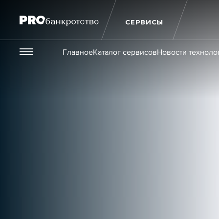
СЕРВИСЫ
Везде
Главное
Каталог сервисов
Новости техноло
Публикации
Новости
Статьи
Эксперт PRO
Интервью
Крупн
Мероприятия
Обучения
Онлайн-обучения
К
Игроки рынка
Компании
Персоны
Кейсы
Услуги
Услуги