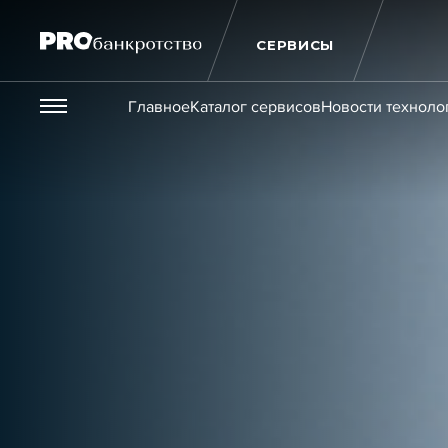
СЕРВИСЫ
Везде
Главное
Каталог сервисов
Новости техноло
Публикации
Новости
Статьи
Эксперт PRO
Интервью
Крупн
Мероприятия
Обучения
Онлайн-обучения
К
Игроки рынка
Компании
Персоны
Кейсы
Услуги
Услуги