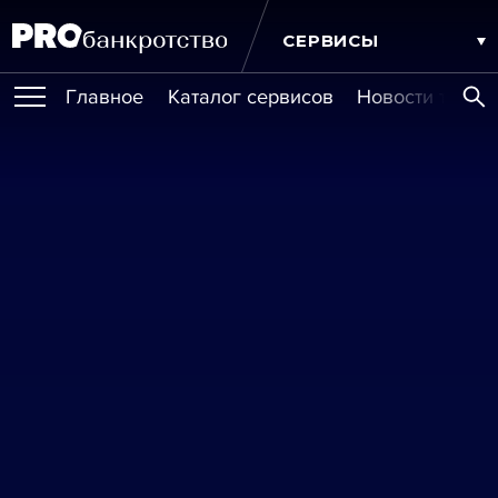
СЕРВИСЫ
Главное
Каталог сервисов
Новости техно
ПУБЛИКАЦИИ
Публикации
МЕРОПРИЯТИЯ
Новости
Статьи
Эксперт PRO
Интервью
Крупные банкротства
Сюжеты
ОБУЧЕНИЯ
Мероприятия
Обучения
Онлайн-обучения
Книги
ИГРОКИ РЫНКА
Игроки рынка
Компании
Персоны
Кейсы
УСЛУГИ
Услуги
Услуги
РЕЙТИНГИ