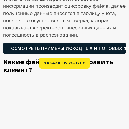
информации производит оцифровку файла, далее
полученные данные вносятся в таблицу учета,
после чего осуществляется сверка, которая
показывает корректность внесенных данных и
погрешность в распознавании.
ПОСМОТРЕТЬ ПРИМЕРЫ ИСХОДНЫХ И ГОТОВЫХ Ф
Какие файлы может направить
ЗАКАЗАТЬ УСЛУГУ
клиент?
Word
Excel
Pdf
Txt
Jpg
Удобно использовать фильтр по датам,