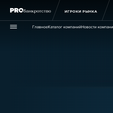
ИГРОКИ РЫНКА
Везде
Главное
Каталог компаний
Новости компан
Публикации
Новости
Статьи
Эксперт PRO
Интервью
Крупн
Мероприятия
Обучения
Онлайн-обучения
К
Игроки рынка
Компании
Персоны
Кейсы
Услуги
Услуги