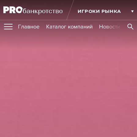
ИГРОКИ РЫНКА
Главное
Каталог компаний
Новости комп
ПУБЛИКАЦИИ
Публикации
МЕРОПРИЯТИЯ
Новости
Статьи
Эксперт PRO
Интервью
Крупные банкротства
Сюжеты
ОБУЧЕНИЯ
Мероприятия
Обучения
Онлайн-обучения
Книги
УСЛУГИ
Игроки рынка
Компании
Персоны
Кейсы
СЕРВИСЫ
Услуги
Услуги
РЕЙТИНГИ