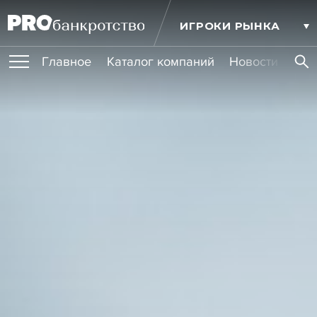
ИГРОКИ РЫНКА
Главное
Каталог компаний
Новости комп
ПУБЛИКАЦИИ
Публикации
МЕРОПРИЯТИЯ
Новости
Статьи
Эксперт PRO
Интервью
Крупные банкротства
Сюжеты
ОБУЧЕНИЯ
Мероприятия
Обучения
Онлайн-обучения
Книги
УСЛУГИ
Игроки рынка
Компании
Персоны
Кейсы
СЕРВИСЫ
Услуги
Услуги
РЕЙТИНГИ