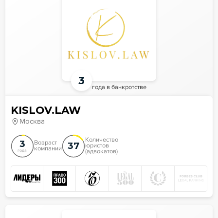
3
года в банкротстве
KISLOV.LAW
Москва
Количество
3
Возраст
37
юристов
компании
(адвокатов)
года