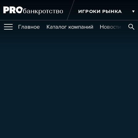
ИГРОКИ РЫНКА
Главное
Каталог компаний
Новости комп
ПУБЛИКАЦИИ
Публикации
МЕРОПРИЯТИЯ
Новости
Статьи
Эксперт PRO
Интервью
Крупные банкротства
Сюжеты
ОБУЧЕНИЯ
Мероприятия
Обучения
Онлайн-обучения
Книги
УСЛУГИ
Игроки рынка
Компании
Персоны
Кейсы
СЕРВИСЫ
Услуги
Услуги
РЕЙТИНГИ