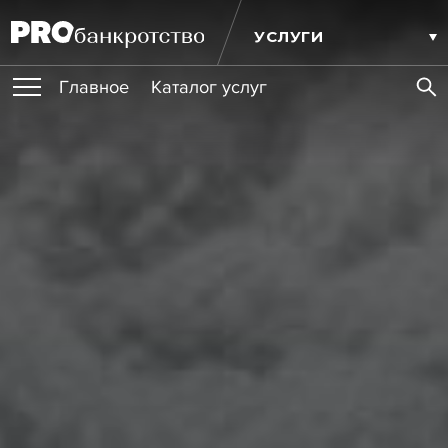
УСЛУГИ
Главное
Каталог услуг
ПУБЛИКАЦИИ
Публикации
МЕРОПРИЯТИЯ
Новости
Статьи
Эксперт PRO
Интервью
Крупные банкротства
Сюжеты
ОБУЧЕНИЯ
Мероприятия
Обучения
Онлайн-обучения
Книги
ИГРОКИ РЫНКА
Игроки рынка
Компании
Персоны
Кейсы
СЕРВИСЫ
Услуги
Услуги
РЕЙТИНГИ