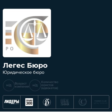
Легес Бюро
Юридическое бюро
Количество
Возраст
н/д
н/д
юристов
компании
(адвокатов)