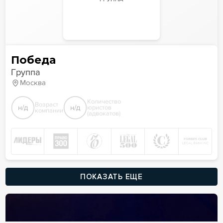
Победа
Группа
Москва
Количество
Возраст
н/д
н/д
юристов
компании
(адвокатов)
ПОКАЗАТЬ ЕЩЕ