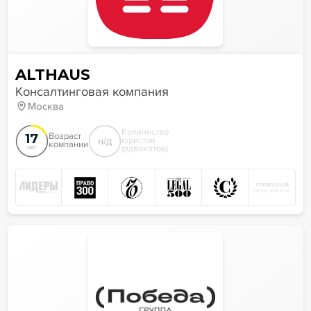
ALTHAUS
Консалтинговая компания
Москва
Количество
17
Возраст
н/д
юристов
компании
(адвокатов)
лет