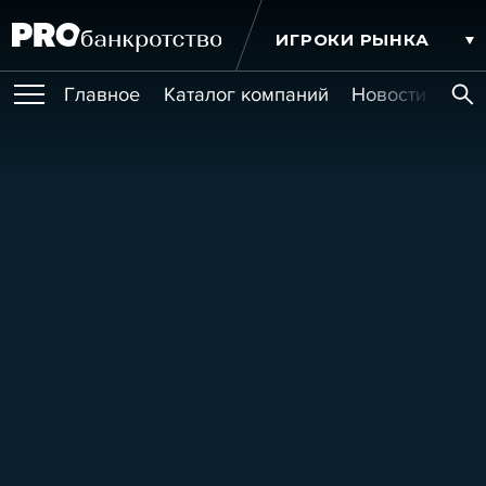
ИГРОКИ РЫНКА
Главное
Каталог компаний
Новости комп
ПУБЛИКАЦИИ
Публикации
МЕРОПРИЯТИЯ
Новости
Статьи
Эксперт PRO
Интервью
Крупные банкротства
Сюжеты
ОБУЧЕНИЯ
Мероприятия
Обучения
Онлайн-обучения
Книги
УСЛУГИ
Игроки рынка
Компании
Персоны
Кейсы
СЕРВИСЫ
Услуги
Услуги
РЕЙТИНГИ