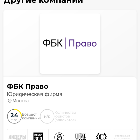
ФБК Право
Юридическая фирма
Москва
Количество
24
Возраст
н/д
юристов
компании
(адвокатов)
года