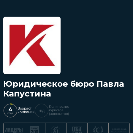
Юридическое бюро Павла
Капустина
Количество
4
Возраст
н/д
юристов
компании
(адвокатов)
года