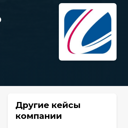
о
Другие кейсы
компании