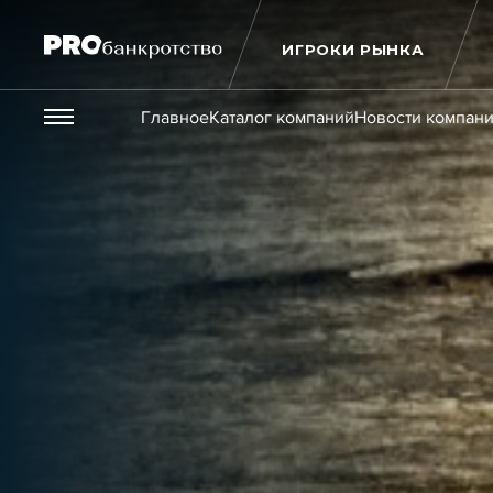
ИГРОКИ РЫНКА
Везде
Главное
Каталог компаний
Новости компан
Публикации
Новости
Статьи
Эксперт PRO
Интервью
Крупн
Мероприятия
Обучения
Онлайн-обучения
К
Игроки рынка
Компании
Персоны
Кейсы
Услуги
Услуги