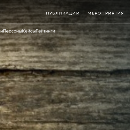
ПУБЛИКАЦИИ
МЕРОПРИЯТИЯ
ий
Персоны
Кейсы
Рейтинги
ые банкротства
Сюжеты
ниги