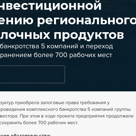
нвестиционной
ению региональног
олочных продуктов
банкротства 5 компаний и переход
хранением более 700 рабочих мест
руктур приобрела залоговые права требования у
 проведения комплексного банкротства 5 компаний группы
вестора. При этом в ходе проекта предприятия продолжали
 сохранить более 700 рабочих мест.
щие обстоятельства: