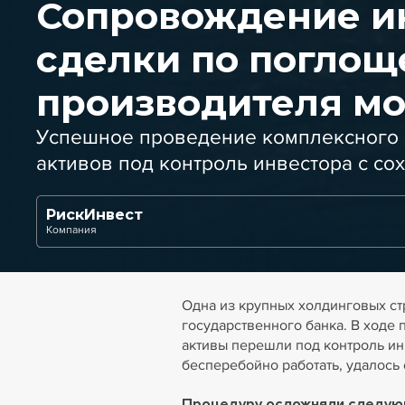
Сопровождение и
сделки по поглощ
производителя м
Успешное проведение комплексного 
активов под контроль инвестора с со
РискИнвест
Компания
Одна из крупных холдинговых ст
государственного банка. В ходе
активы перешли под контроль ин
бесперебойно работать, удалось
Процедуру осложняли следую