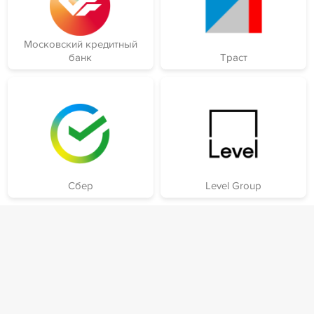
Московский кредитный
банк
Траст
Сбер
Level Group
Специализации
Проведение процедур
Раб
банкротства
Доп
Дополнительная специализация
Кейсы