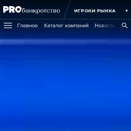
ИГРОКИ РЫНКА
Главное
Каталог компаний
Новости комп
ПУБЛИКАЦИИ
Публикации
МЕРОПРИЯТИЯ
Новости
Статьи
Эксперт PRO
Интервью
Крупные банкротства
Сюжеты
ОБУЧЕНИЯ
Мероприятия
Обучения
Онлайн-обучения
Книги
УСЛУГИ
Игроки рынка
Компании
Персоны
Кейсы
СЕРВИСЫ
Услуги
Услуги
РЕЙТИНГИ